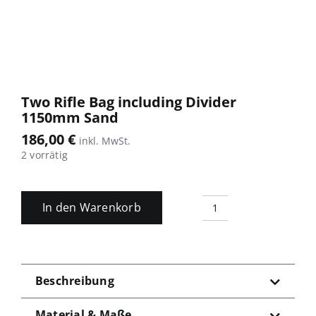
Two Rifle Bag including Divider
1150mm Sand
186,00
€
2 vorrätig
In den Warenkorb
Two
Rifle
Bag
including
Divider
Beschreibung
1150mm
Sand
Menge
Material & Maße