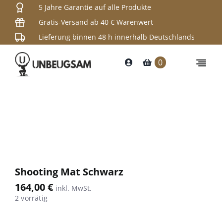
Skip
5 Jahre Garantie auf alle Produkte
to
Gratis-Versand ab 40 € Warenwert
content
Lieferung binnen 48 h innerhalb Deutschlands
0
Togg
Navi
Shop
Rucksäc
Gewehrt
Taschen
Shooting Mat Schwarz
Tragegur
164,00
€
2 vorrätig
Zubehör