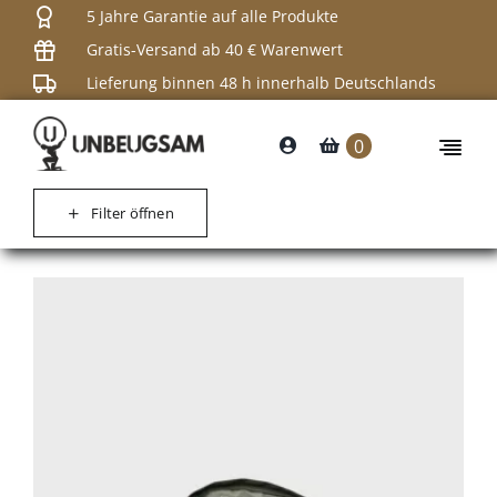
Skip
5 Jahre Garantie auf alle Produkte
to
Gratis-Versand ab 40 € Warenwert
content
Lieferung binnen 48 h innerhalb Deutschlands
0
Togg
Navi
Shop
Filter öffnen
Rucksäc
Gewehrt
Taschen
Tragegur
Zubehör