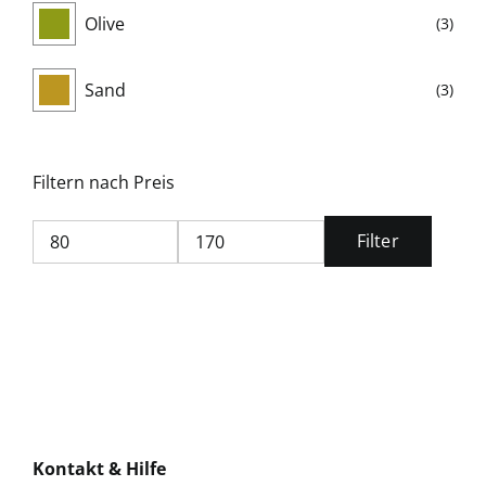
Olive
(3)
Sand
(3)
Filtern nach Preis
Filter
Min.
Max.
Preis
Preis
Kontakt & Hilfe